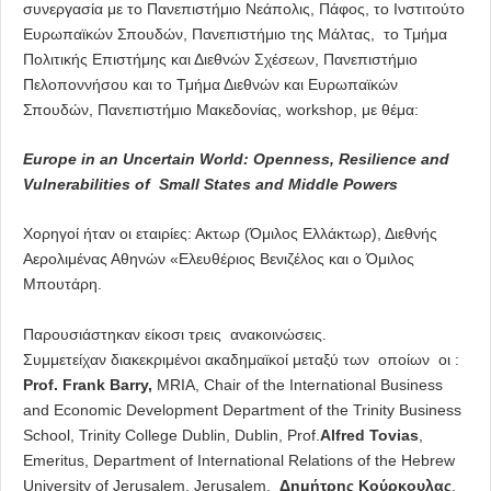
συνεργασία με το Πανεπιστήμιο Νεάπολις, Πάφος, το Ινστιτούτο
Ευρωπαϊκών Σπουδών, Πανεπιστήμιο της Μάλτας, το Τμήμα
Πολιτικής Επιστήμης και Διεθνών Σχέσεων, Πανεπιστήμιο
Πελοποννήσου και το Τμήμα Διεθνών και Ευρωπαϊκών
Σπουδών, Πανεπιστήμιο Μακεδονίας, workshop, με θέμα:
Europe
in
an
Uncertain
World
:
Openness
,
Resilience
and
Vulnerabilities
of
Small
States
and
Middle
Powers
Χορηγοί ήταν οι εταιρίες: Ακτωρ (Όμιλος Ελλάκτωρ), Διεθνής
Αερολιμένας Αθηνών «Ελευθέριος Βενιζέλος και ο Όμιλος
Μπουτάρη.
Παρουσιάστηκαν είκοσι τρεις ανακοινώσεις.
Συμμετείχαν διακεκριμένοι ακαδημαϊκοί μεταξύ των οποίων οι :
Prof.
Frank Barry,
MRIA, Chair of the International Business
and Economic Development Department of the Trinity Business
School, Trinity College Dublin, Dublin, Prof.
Alfred Tovias
,
Emeritus, Department of International Relations of the Hebrew
University of Jerusalem, Jerusalem,
Δημήτρης Κούρκουλας
,