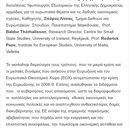
διατελέσας Υφυπουργός Εξωτερικών της Ελληνικής Δημοκρατίας
αρμόδιος για τα ευρωπαϊκά θέματα και τις διεθνείς οικονομικές
σχέσεις, Καθηγητής,
Σπύρος Λίτσας
, Τμήμα Διεθνών και
Ευρωπαϊκών Σπουδών, Πανεπιστήμιο Μακεδονίας, Prof
.
Baldur Th
ό
rhallsson
, Research Director, Centre for Small
State Studies, University of Iceland, Reykjavik, Prof.
Roderick
Pace,
Institute for European Studies, University of Malta,
Valletta.
Το workshop διερεύνησε τους τρόπους που τα μικρά κράτη και
οι μεσαίες δυνάμεις που ανήκουν στην Ευρωζώνη και τον
Ευρωπαϊκό Οικονομικό Χώρο (ΕΟΧ) αντιμετώπισαν την κρίση
της Ευρωζώνης το 2008-9. Επίσης αναλύθηκαν τα διδάγματα
που οι κυβερνήσεις τους απεκόμισαν, ώστε να διαμορφωθούν
οι κατάλληλες και αποτελεσματικές εθνικές οικονομικές και
κοινωνικές πολιτικές και να αναπτυχθούν ανθεκτικότερες δομές
διακυβέρνησης της ΕΕ ενόψει της σημερινής παγκόσμιας
αβεβαιότητας που πηγάζει από την ενεργειακή και την
επισιτιστική ανασφάλεια, την παγκόσμια οικονομική αστάθεια και