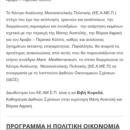
Το Κέντρο Ανάλυσης Μεσανατολικής Πολιτικής (ΚΕ.Α.ΜΕ.Π.)
στόχο του έχει την εκπόνηση ερευνών και αναλύσεων, την
διοργάνωση σεμιναρίων και συνεδρίων, την ανάρτηση κειμένων
σχετικά με την περιοχή της Μέσης Ανατολής, την Βόρεια Αφρική
και τον Αραβο – Περσικό Κόλπο, καθώς και αναλύσεις
ζητημάτων έκτακτης επικαιρότητας. Παράλληλα, θα αναρτά τις
αρτιότερες ανακοινώσεις από αυτές που θα παρουσιάζονται στο
ετήσιο συνέδριο
Mare Mediterraneum,
το οποίο διοργανώνει το
Κέντρο Ανάλυσης Μεσανατολικής Πολιτικής (ΚΕ.Α.ΜΕ.Π) σε
συνεργασία με το Ινστιτούτο Διεθνών Οικονομικών Σχέσεων
(ΙΔΟΣ).
Διευθύντρια του ΚΕ.ΑΜ.Ε.Π. είναι η κα
Βιβή Κεφαλά
,
Καθηγήτρια Διεθνών Σχέσεων στην ευρύτερη Μέση Ανατολή και
Βόρεια Αφρική.
ΠΡΟΓΡΑΜΜΑ Η ΠΟΛΙΤΙΚΗ ΟΙΚΟΝΟΜΙΑ