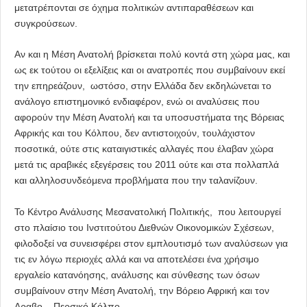
μετατρέπονται σε όχημα πολιτικών αντιπαραθέσεων και
συγκρούσεων.
Αν και η Μέση Ανατολή βρίσκεται πολύ κοντά στη χώρα μας, και
ως εκ τούτου οι εξελίξεις και οι ανατροπές που συμβαίνουν εκεί
την επηρεάζουν, ωστόσο, στην Ελλάδα δεν εκδηλώνεται το
ανάλογο επιστημονικό ενδιαφέρον, ενώ οι αναλύσεις που
αφορούν την Μέση Ανατολή και τα υποσυστήματα της Βόρειας
Αφρικής και του Κόλπου, δεν αντιστοιχούν, τουλάχιστον
ποσοτικά, ούτε στις καταιγιστικές αλλαγές που έλαβαν χώρα
μετά τις αραβικές εξεγέρσεις του 2011 ούτε και στα πολλαπλά
και αλληλοσυνδεόμενα προβλήματα που την ταλανίζουν.
Το Κέντρο Ανάλυσης Μεσανατολική Πολιτικής, που λειτουργεί
στο πλαίσιο του Ινστιτούτου Διεθνών Οικονομικών Σχέσεων,
φιλοδοξεί να συνεισφέρει στον εμπλουτισμό των αναλύσεων για
τις εν λόγω περιοχές αλλά και να αποτελέσει ένα χρήσιμο
εργαλείο κατανόησης, ανάλυσης και σύνθεσης των όσων
συμβαίνουν στην Μέση Ανατολή, την Βόρειο Αφρική και τον
Αραβο – Περσικό Κόλπο.