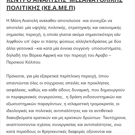
ΠΟΛΙΤΙΚΗΣ (ΚΕ.Α.ΜΕ.Π)
Η Μέση Ανατολή ανέκαθεν αποτελούσε -και συνεχίζει να
αποτελεί- μία υψηλής πολιτικής, στρατηγικής και οικονομικής
σημασίας περιοχή, η οποία γίνεται ακόμα σημαντικότερη εάν
ληφθούν υπ’ όψιν οι πάσης φύσεως αλληλεπιδράσεις με δύο
άλλα γειτονικά –και κατά μία έννοια συγγενή- υποσυστήματα,
δηλαδή την Βόρεια Αφρική και την περιοχή του Αραβο –
Περσικού Κόλπου.
Πρόκειται, για μία εξαιρετικά περίπλοκη περιοχή, όπου
απαντώνται όλες οι σύγχρονες απειλές και προκλήσεις
ασφάλειας, καθώς και κάθε είδους δυναμική, που δημιουργούν
οι περιφερειακές συγκρούσεις, η δράση ενδοσυστημικών και
εξωσυστημικών παραγόντων, η ισλαμιστική τρομοκρατία, οι
ιδεολογικές και πολιτικές αντιπαλότητες και τα αντιθετικά
διακυβεύματα κρατικών και μη κρατικών δρώντων. Ταυτόχρονα,
αναπτύσσονται σχέσεις συνεργασίας και αντιπαλότητας, ενώ
κατά περιόδους οι θρησκευτικές διαφορές οξύνονται και