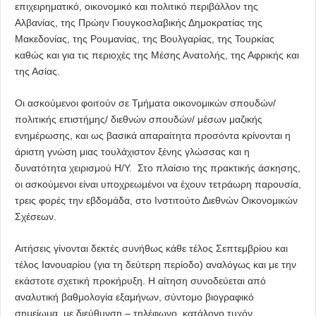
επιχειρηματικό, οικονομικό και πολιτικό περιβάλλον της
Αλβανίας, της Πρώην Γιουγκοσλαβικής Δημοκρατίας της
Μακεδονίας, της Ρουμανίας, της Βουλγαρίας, της Τουρκίας
καθώς και για τις περιοχές της Μέσης Ανατολής, της Αφρικής και
της Ασίας.
Οι ασκούμενοι φοιτούν σε Τμήματα οικονομικών σπουδών/
πολιτικής επιστήμης/ διεθνών σπουδών/ μέσων μαζικής
ενημέρωσης, και ως βασικά απαραίτητα προσόντα κρίνονται η
άριστη γνώση μιας τουλάχιστον ξένης γλώσσας και η
δυνατότητα χειρισμού Η/Υ. Στο πλαίσιο της πρακτικής άσκησης,
οι ασκούμενοι είναι υποχρεωμένοι να έχουν τετράωρη παρουσία,
τρεις φορές την εβδομάδα, στο Ινστιτούτο Διεθνών Οικονομικών
Σχέσεων.
Αιτήσεις γίνονται δεκτές συνήθως κάθε τέλος Σεπτεμβρίου και
τέλος Ιανουαρίου (για τη δεύτερη περίοδο) αναλόγως και με την
εκάστοτε σχετική προκήρυξη. Η αίτηση συνοδεύεται από
αναλυτική βαθμολογία εξαμήνων, σύντομο βιογραφικό
σημείωμα, με διεύθυνση – τηλέφωνο, κατάλογο τυχόν