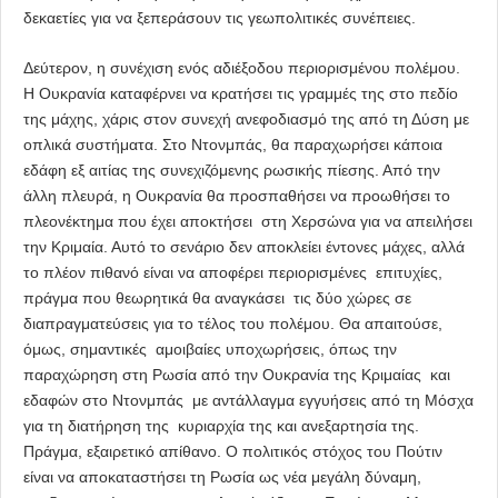
δεκαετίες για να ξεπεράσουν τις γεωπολιτικές συνέπειες.
Δεύτερον, η συνέχιση ενός αδιέξοδου περιορισμένου πολέμου.
Η Ουκρανία καταφέρνει να κρατήσει τις γραμμές της στο πεδίο
της μάχης, χάρις στον συνεχή ανεφοδιασμό της από τη Δύση με
οπλικά συστήματα. Στο Ντονμπάς, θα παραχωρήσει κάποια
εδάφη εξ αιτίας της συνεχιζόμενης ρωσικής πίεσης. Από την
άλλη πλευρά, η Ουκρανία θα προσπαθήσει να προωθήσει το
πλεονέκτημα που έχει αποκτήσει στη Χερσώνα για να απειλήσει
την Κριμαία. Αυτό το σενάριο δεν αποκλείει έντονες μάχες, αλλά
το πλέον πιθανό είναι να αποφέρει περιορισμένες επιτυχίες,
πράγμα που θεωρητικά θα αναγκάσει τις δύο χώρες σε
διαπραγματεύσεις για το τέλος του πολέμου. Θα απαιτούσε,
όμως, σημαντικές αμοιβαίες υποχωρήσεις, όπως την
παραχώρηση στη Ρωσία από την Ουκρανία της Κριμαίας και
εδαφών στο Ντονμπάς με αντάλλαγμα εγγυήσεις από τη Μόσχα
για τη διατήρηση της κυριαρχία της και ανεξαρτησία της.
Πράγμα, εξαιρετικό απίθανο. Ο πολιτικός στόχος του Πούτιν
είναι να αποκαταστήσει τη Ρωσία ως νέα μεγάλη δύναμη,