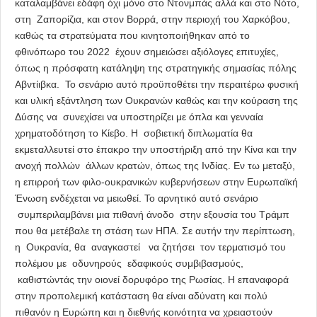
καταλαμβάνει εδάφη όχι μόνο στο Ντονμπάς αλλά και στο Νότο,
στη Ζαπορίζια, και στον Βορρά, στην περιοχή του Χαρκόβου,
καθώς τα στρατεύματα που κινητοποιήθηκαν από το
φθινόπωρο του 2022 έχουν σημειώσει αξιόλογες επιτυχίες,
όπως η πρόσφατη κατάληψη της στρατηγικής σημασίας πόλης
Αβντίιβκα. Το σενάριο αυτό προϋποθέτει την περαιτέρω φυσική
και υλική εξάντληση των Ουκρανών καθώς και την κούραση της
Δύσης να συνεχίσει να υποστηρίζει με όπλα και γενναία
χρηματοδότηση το Κίεβο. Η σοβιετική διπλωματία θα
εκμεταλλευτεί στο έπακρο την υποστήριξη από την Κίνα και την
ανοχή πολλών άλλων κρατών, όπως της Ινδίας. Εν τω μεταξύ,
η επιρροή των φιλο-ουκρανικών κυβερνήσεων στην Ευρωπαϊκή
Ένωση ενδέχεται να μειωθεί. Το αρνητικό αυτό σενάριο
συμπεριλαμβάνει μια πιθανή άνοδο στην εξουσία του Τράμπ
που θα μετέβαλε τη στάση των ΗΠΑ. Σε αυτήν την περίπτωση,
η Ουκρανία, θα αναγκαστεί να ζητήσει τον τερματισμό του
πολέμου με οδυνηρούς εδαφικούς συμβιβασμούς,
καθιστώντάς την οιονεί δορυφόρο της Ρωσίας. Η επαναφορά
στην προπολεμική κατάσταση θα είναι αδύνατη και πολύ
πιθανόν η Ευρώπη και η διεθνής κοινότητα να χρειαστούν