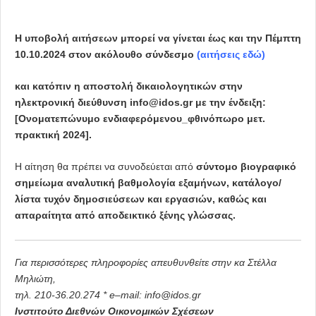
Η υποβολή αιτήσεων μπορεί να γίνεται έως και την Πέμπτη
10.10.2024 στον ακόλουθο σύνδεσμο
(
αιτήσεις εδώ
)
και κατόπιν η αποστολή δικαιολογητικών στην
ηλεκτρονική διεύθυνση
info@idos.gr
με την ένδειξη:
[Ονοματεπώνυμο ενδιαφερόμενου_φθινόπωρο μετ.
πρακτική 2024].
Η αίτηση θα πρέπει να συνοδεύεται από
σύντομο βιογραφικό
σημείωμα αναλυτική βαθμολογία εξαμήνων, κατάλογο/
λίστα τυχόν δημοσιεύσεων και εργασιών, καθώς και
απαραίτητα από αποδεικτικό ξένης γλώσσας.
Για περισσότερες πληροφορίες απευθυνθείτε
στην κα Στέλλα
Μηλιώτη,
τηλ. 210-36.20.274 *
e
–
mail
:
info
@
idos
.
gr
Ινστιτούτο Διεθνών Οικονομικών Σχέσεων