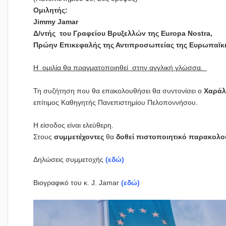
Ομιλητής:
Jimmy
Jamar
Δ/ντής του Γραφείου Βρυξελλών της Europa
Nostra,
Πρώην Επικεφαλής της Αντιπροσωπείας της Ευρωπαϊκή
Η ομιλία θα πραγματοποιηθεί στην αγγλική γλώσσα.
Τη συζήτηση που θα επακολουθήσει θα συντονίσει ο
Χαράλ
επίτιμος Καθηγητής Πανεπιστημίου Πελοποννήσου.
Η είσοδος είναι ελεύθερη.
Στους
συμμετέχοντες
θα
δοθεί πιστοποιητικό παρακολ
Δηλώσεις συμμετοχής
(
εδώ
)
Βιογραφικό του κ. J. Jamar
(εδώ)