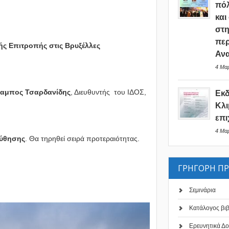
πόλ
και
στη
περ
ς Επιτροπής στις Βρυξέλλες
Ανα
4 Μαρ
αμπος Τσαρδανίδης
, Διευθυντής του ΙΔΟΣ,
Εκ
Κλι
επι
4 Μαρ
ούθησης
. Θα τηρηθεί σειρά προτεραιότητας.
ΓΡΗΓΟΡΗ Π
Σεμινάρια
Κατάλογος βι
Ερευνητικά Δο