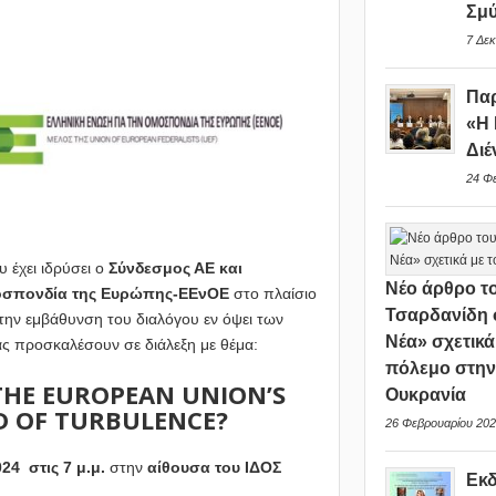
Σμ
7 Δεκ
Παρ
«Η 
Διέ
24 Φ
υ έχει ιδρύσει ο
Σύνδεσμος ΑΕ και
Νέο άρθρο το
οσπονδία της Ευρώπης-ΕΕνΟΕ
στο πλαίσιο
Τσαρδανίδη 
ην εμβάθυνση του διαλόγου εν όψει των
Νέα» σχετικά
ας προσκαλέσουν σε διάλεξη με θέμα:
πόλεμο στη
THE EUROPEAN UNION’S
Ουκρανία
D OF TURBULENCE?
26 Φεβρουαρίου 202
24 στις 7 μ.μ.
στην
αίθουσα του ΙΔΟΣ
Εκ