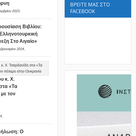
ύρνη
ΒΡΕΙΤΕ ΜΑΣ ΣΤΟ
FACEBOOK
εμβρίου 2023,
ουσίαση Βιβλίου:
Ελληνοτουρκική
νεξη Στο Αιγαίο»
εβρουαρίου 2024,
υ κ. Χ.
στα «Τα
 με τον
ν
4,
δήλωση: Ο