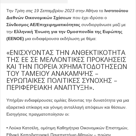
Την
Τρίτη στις 19 Σεπτεμβρίου 2023
στην Αθήνα το
Ινστιτούτου
Διεθνών Οικονομικών Σχέσεων
που έχει ιδρύσει ο
Σύνδεσμος ΑΕ/Επιχειρηματικότητας
συνδιοργάνωσε μαζί με
την
Ελληνική Ένωση για την Ομοσπονδία της Ευρώπης
(ΕΕΝΟΕ)
μια ενδιαφέρουσα εκδήλωση με θέμα:
«ΕΝΙΣΧΥΟΝΤΑΣ ΤΗΝ ΑΝΘΕΚΤΙΚΟΤΗΤΑ
ΤΗΣ ΕΕ ΣΕ ΜΕΛΛΟΝΤΙΚΕΣ ΠΡΟΚΛΗΣΕΙΣ
ΚΑΙ ΤΗΝ ΠΟΡΕΙΑ ΧΡΗΜΑΤΟΔΟΤΗΣΕΩΝ
ΤΟΥ ΤΑΜΕΙΟΥ ΑΝΑΚΑΜΨΗΣ –
ΕΥΡΩΠΑΪΚΕΣ ΠΟΛΙΤΙΚΕΣ ΣΥΝΟΧΗΣ –
ΠΕΡΙΦΕΡΕΙΑΚΗ ΑΝΑΠΤΥΞΗ».
Υπήρξαν ενδιαφέρουσες ομιλίες δίνοντας την δυνατότητα για μια
εξαιρετικά επίκαιρη και γόνιμη ανταλλαγή απόψεων και θέσεων.
Εισηγήσεις πραγματοποίησαν οι:
• Λούκα Κατσέλη, ομότιμη Καθηγήτρια Οικονομικών Επιστημών,
Εθνικό Καποδιστριακό Πανεπιστήμιο Αθηνών – πρώην