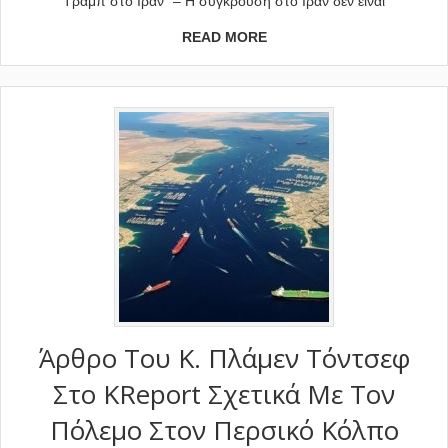
Τραμπ στο Ιράν“ – Η σύγκρουση στο Ιράν δεν είναι
READ MORE
Άρθρο Του Κ. Πλάμεν Τόντσεφ
Στο KReport Σχετικά Με Τον
Πόλεμο Στον Περσικό Κόλπο