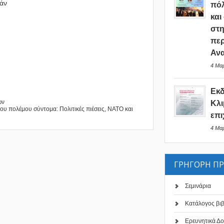
ράν
πόλ
και
στη
περ
Ανα
4 Μαρ
Εκ
ων
Κλι
του πολέμου σύντομα: Πολιτικές πιέσεις, ΝΑΤΟ και
επι
4 Μαρ
ΓΡΗΓΟΡΗ Π
Σεμινάρια
Κατάλογος βι
Ερευνητικά Δο