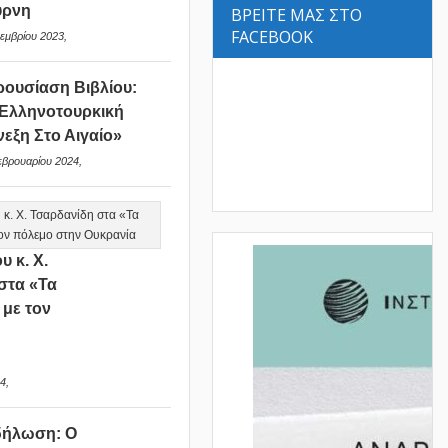
ύρνη
ΒΡΕΙΤΕ ΜΑΣ ΣΤΟ
FACEBOOK
εμβρίου 2023,
ουσίαση Βιβλίου:
Ελληνοτουρκική
νεξη Στο Αιγαίο»
εβρουαρίου 2024,
υ κ. Χ.
στα «Τα
 με τον
ν
4,
δήλωση: Ο