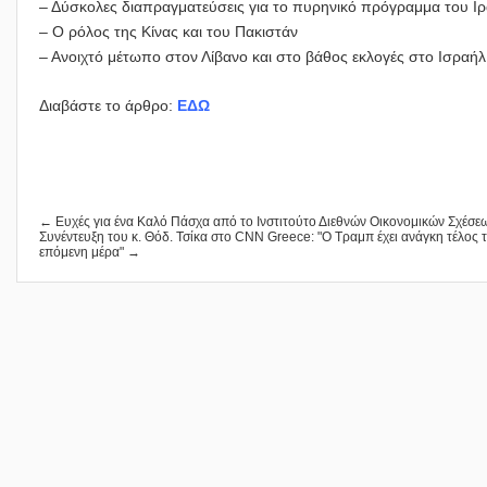
– Δύσκολες διαπραγματεύσεις για το πυρηνικό πρόγραμμα του Ι
– Ο ρόλος της Κίνας και του Πακιστάν
– Ανοιχτό μέτωπο στον Λίβανο και στο βάθος εκλογές στο Ισραήλ
Διαβάστε το άρθρο:
ΕΔΩ
← Ευχές για ένα Kαλό Πάσχα από το Ινστιτούτο Διεθνών Οικονομικών Σχέσε
Συνέντευξη του κ. Θόδ. Τσίκα στο CNN Greece: "Ο Τραμπ έχει ανάγκη τέλος 
επόμενη μέρα" →