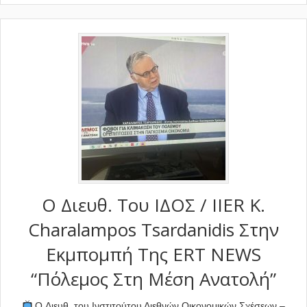
O Διευθ. Του ΙΔΟΣ / IIER Κ.
Charalampos Tsardanidis Στην
Εκμπομπή Της ERT NEWS
“Πόλεμος Στη Μέση Ανατολή”
O Διευθ. του Ινστιτούτου Διεθνών Οικονομικών Σχέσεων –