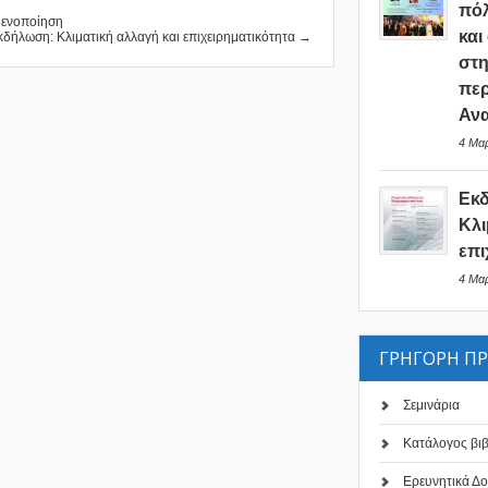
πόλ
 ενοποίηση
και
κδήλωση: Κλιματική αλλαγή και επιχειρηματικότητα →
στη
περ
Ανα
4 Μαρ
Εκ
Κλι
επι
4 Μαρ
ΓΡΗΓΟΡΗ Π
Σεμινάρια
Κατάλογος βι
Ερευνητικά Δο