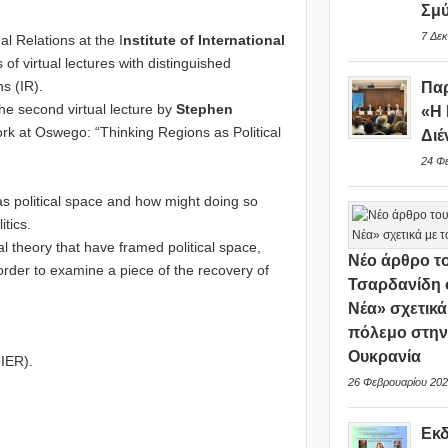
Σμ
7 Δεκ
l Relations at the I
nstitute of International
of virtual lectures with distinguished
ns (IR).
Παρ
e second virtual lecture by
Stephen
«Η 
York at Oswego: “Thinking Regions as Political
Διέ
24 Φ
 political space and how might doing so
itics.
l theory that have framed political space,
Νέο άρθρο το
order to examine a piece of the recovery of
Τσαρδανίδη 
Νέα» σχετικά
πόλεμο στη
Ουκρανία
IER).
26 Φεβρουαρίου 202
Εκ