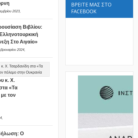
ύρνη
ΒΡΕΙΤΕ ΜΑΣ ΣΤΟ
FACEBOOK
εμβρίου 2023,
ουσίαση Βιβλίου:
Ελληνοτουρκική
νεξη Στο Αιγαίο»
εβρουαρίου 2024,
υ κ. Χ.
στα «Τα
 με τον
ν
4,
δήλωση: Ο