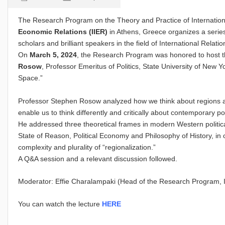
The Research Program on the Theory and Practice of Internationa
Economic Relations (IIER)
in Athens, Greece organizes a series 
scholars and brilliant speakers in the field of International Relatio
On
March 5, 2024
, the Research Program was honored to host th
Rosow
, Professor Emeritus of Politics, State University of New 
Space.”
Professor Stephen Rosow analyzed how we think about regions as
enable us to think differently and critically about contemporary pol
He addressed three theoretical frames in modern Western politica
State of Reason, Political Economy and Philosophy of History, in 
complexity and plurality of “regionalization.”
A Q&A session and a relevant discussion followed.
Moderator: Effie Charalampaki (Head of the Research Program, I
You can watch the lecture
HERE