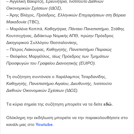
– Αγγελική Βακιρτζή,
Ερευνήτρια,
Ινστιτούτο Διεθνών
Οικονομικών Σχέσεων (ΙΔΟΣ),
– Άρης Βλάχος,
Πρόεδρος, Ελληνικών Επιχειρήσεων στη Βόρεια
Μακεδονία
(TBC),
– Μαριλένα Κοππά,
Καθηγήτρια, Πάντειο Πανεπιστήμιο,
Στάθης
Κουτσοχήνας, Διδάκτωρ Νομικής ΑΠΘ, πρώην Πρόεδρος
Δικηγορικού Συλλόγου Θεσσαλονίκης,
– Πέτρος Λιάκουρας,
Καθηγητής, Πανεπιστήμιο Πειραιώς
– Θεόφιλος Μαργέλλος,
τέως Πρόεδρος των Τμημάτων
Προσφυγών του Γραφείου Διανοητικής
(EUIPO).
Τη συζήτηση συντόνισε ο Χαράλαμπος Τσαρδανίδης,
Καθηγητής, Πανεπιστήμιο Αιγαίου, Διευθυντής, Ινστιτούτο
Διεθνών Οικονομικών Σχέσεων (ΙΔΟΣ).
Tα κύρια σημεία της συζήτηση μπορείτε να τα δείτε
εδώ
.
Ολόκληρη την εκδήλωση μπορείτε να την παρακολουθήσετε στο
κανάλι μας στο
Youtube
.