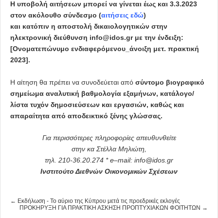
Η υποβολή αιτήσεων μπορεί να γίνεται έως και 3.3.2023
στον ακόλουθο σύνδεσμο (
αιτήσεις εδώ
)
και κατόπιν η αποστολή δικαιολογητικών στην
ηλεκτρονική διεύθυνση
info@idos.gr
με την ένδειξη:
[Ονοματεπώνυμο ενδιαφερόμενου_άνοιξη μετ. πρακτική
2023].
Η αίτηση θα πρέπει να συνοδεύεται από
σύντομο βιογραφικό
σημείωμα αναλυτική βαθμολογία εξαμήνων, κατάλογο/
λίστα τυχόν δημοσιεύσεων και εργασιών, καθώς και
απαραίτητα από αποδεικτικό ξένης γλώσσας.
Για περισσότερες πληροφορίες απευθυνθείτε
στην κα Στέλλα Μηλιώτη,
τηλ. 210-36.20.274 *
e
–
mail
:
info
@
idos
.
gr
Ινστιτούτο Διεθνών Οικονομικών Σχέσεων
← Εκδήλωση - Το αύριο της Κύπρου μετά τις προεδρικές εκλογές
ΠΡΟΚΗΡΥΞΗ ΓΙΑ ΠΡΑΚΤΙΚΗ ΑΣΚΗΣΗ ΠΡΟΠΤΥΧΙΑΚΩΝ ΦΟΙΤΗΤΩΝ →