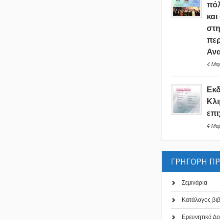
πόλ
και
στη
περ
Ανα
4 Μαρ
Εκ
Κλι
επι
4 Μαρ
ΓΡΗΓΟΡΗ Π
Σεμινάρια
Κατάλογος βι
Ερευνητικά Δο