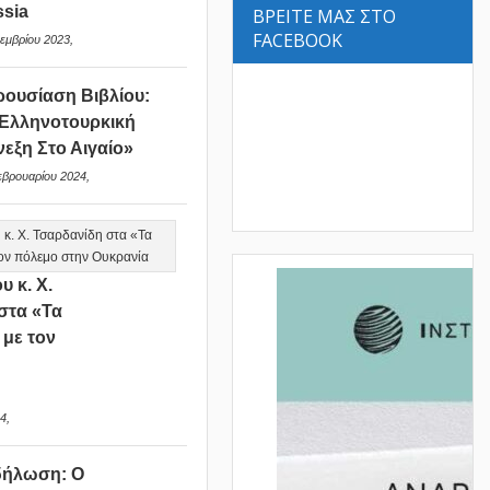
sia
ΒΡΕΙΤΕ ΜΑΣ ΣΤΟ
FACEBOOK
εμβρίου 2023,
ουσίαση Βιβλίου:
Ελληνοτουρκική
νεξη Στο Αιγαίο»
εβρουαρίου 2024,
υ κ. Χ.
στα «Τα
 με τον
ν
4,
δήλωση: Ο