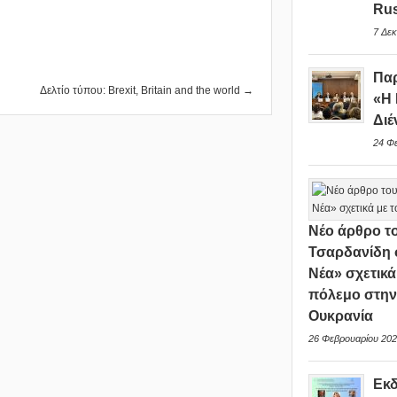
Rus
7 Δεκ
Παρ
Δελτίο τύπου: Brexit, Britain and the world →
«Η 
Διέ
24 Φ
Νέο άρθρο το
Τσαρδανίδη 
Νέα» σχετικά
πόλεμο στη
Ουκρανία
26 Φεβρουαρίου 202
Εκ