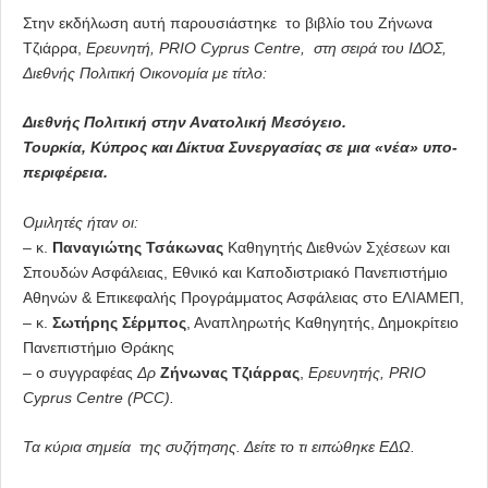
Στην εκδήλωση αυτή παρουσιάστηκε το βιβλίο του Ζήνωνα
Τζιάρρα,
Ερευνητή, PRIO
Cyprus
Centre
, στη σειρά του ΙΔΟΣ,
Διεθνής Πολιτική Οικονομία με τίτλο:
Διεθνής Πολιτική στην Ανατολική Μεσόγειο.
Τουρκία, Κύπρος και Δίκτυα Συνεργασίας σε μια «νέα» υπο-
περιφέρεια.
Ομιλητές ήταν οι:
– κ.
Παναγιώτης Τσάκωνας
Καθηγητής Διεθνών Σχέσεων και
Σπουδών Ασφάλειας, Εθνικό και Καποδιστριακό Πανεπιστήμιο
Αθηνών & Επικεφαλής Προγράμματος Ασφάλειας στο ΕΛΙΑΜΕΠ,
– κ.
Σωτήρης Σέρμπος
, Αναπληρωτής Καθηγητής, Δημοκρίτειο
Πανεπιστήμιο Θράκης
– ο συγγραφέας
Δρ
Ζήνωνας Τζιάρρας
,
Ερευνητής, PRIO
Cyprus
Centre
(
PCC
).
Τα κύρια σημεία της συζήτησης.
Δείτε το τι ειπώθηκε ΕΔΩ.