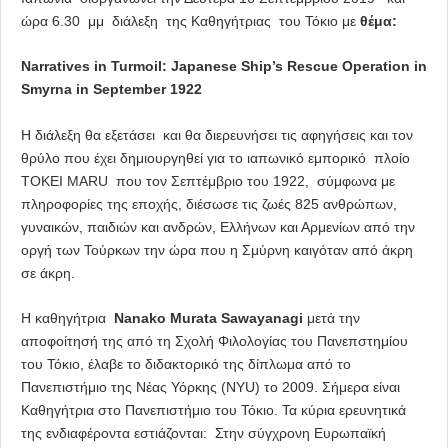
ώρα 6.30 μμ διάλεξη της Καθηγήτριας του Τόκιο με
θέμα:
Narratives in Turmoil: Japanese Ship’s Rescue Operation in
Smyrna in September 1922
Η διάλεξη θα εξετάσει και θα διερευνήσει τις αφηγήσεις και τον
θρύλο που έχει δημιουργηθεί για το ιαπωνικό εμπορικό πλοίο
TOKEI MARU που τον Σεπτέμβριο του 1922, σύμφωνα με
πληροφορίες της εποχής, διέσωσε τις ζωές 825 ανθρώπων,
γυναικών, παιδιών και ανδρών, Ελλήνων και Αρμενίων από την
οργή των Τούρκων την ώρα που η Σμύρνη καιγόταν από άκρη
σε άκρη.
Η καθηγήτρια
Nanako Murata Sawayanagi
μετά την
αποφοίτησή της από τη Σχολή Φιλολογίας του Πανεπστημίου
του Τόκιο, έλαβε το διδακτορικό της δίπλωμα από το
Πανεπιστήμιο της Νέας Υόρκης (NYU) το 2009. Σήμερα είναι
Καθηγήτρια στο Πανεπιστήμιο του Τόκιο. Τα κύρια ερευνητικά
της ενδιαφέροντα εστιάζονται: Στην σύγχρονη Ευρωπαϊκή