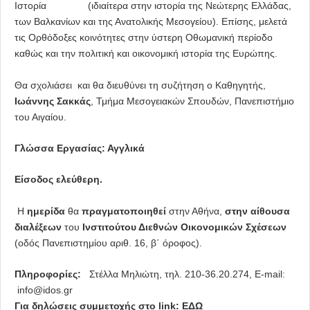
Ιστoρία (ιδιαίτερα στην ιστορία της Νεώτερης Ελλάδας,
των Βαλκανίων και της Ανατολικής Μεσογείου). Επίσης, μελετά
τις Ορθόδοξες κοινότητες στην ύστερη Οθωμανική περίοδο
καθώς και την πολιτική και οικονομική ιστορία της Ευρώπης.
Θα σχολιάσει και θα διευθύνει τη συζήτηση ο Καθηγητής,
Ιωάννης Σακκάς
, Τμήμα Μεσογειακών Σπουδών, Πανεπιστήμιο
του Αιγαίου.
Γλώσσα Εργασίας: Αγγλικά
Είσοδος ελεύθερη.
Η
ημερίδα
θα
πραγματοποιηθεί
στην Αθήνα,
στην αίθουσα
διαλέξεων
του
Ινστιτούτου Διεθνών Οικονομικών Σχέσεων
(οδός Πανεπιστημίου αριθ. 16, β΄ όροφος).
Πληροφορίες:
Στέλλα Μηλιώτη, τηλ. 210-36.20.274, E-mail:
info@idos.gr
Για δηλώσεις συμμετοχής στο
link
:
ΕΔΩ