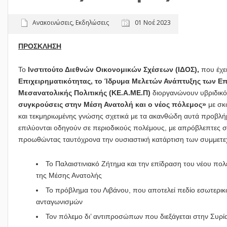
Ανακοινώσεις
,
Εκδηλώσεις
01 Νοέ 2023
ΠΡΟΣΚΛΗΣΗ
Το
Ινστιτούτο Διεθνών Οικονομικών Σχέσεων (ΙΔΟΣ),
που έχε
Επιχειρηματικότητας,
το Ίδρυμα Μελετών Ανάπτυξης των Ε
Μεσανατολικής Πολιτικής (ΚΕ.Α.ΜΕ.Π)
διοργανώνουν υβριδικό 
συγκρούσεις στην Μέση Ανατολή και ο νέος πόλεμος»
με σκ
και τεκμηριωμένης γνώσης σχετικά με τα ακανθώδη αυτά προβλήμ
επιλύονται οδηγούν σε περιοδικούς πολέμους, με απρόβλεπτες συν
προωθώντας ταυτόχρονα την ουσιαστική κατάρτιση των συμμετεχ
Το Παλαιστινιακό Ζήτημα και την επίδραση του νέου πο
της Μέσης Ανατολής
Το πρόβλημα του Λιβάνου, που αποτελεί πεδίο εσωτερικ
ανταγωνισμών
Τον πόλεμο δι’ αντιπροσώπων που διεξάγεται στην Συρί