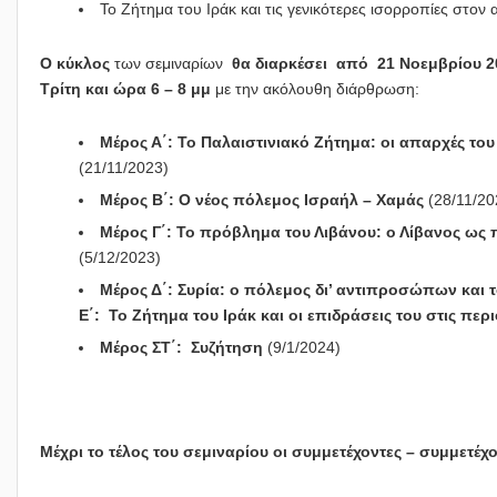
Το Ζήτημα του Ιράκ και τις γενικότερες ισορροπίες στο
Ο κύκλος
των σεμιναρίων
θα διαρκέσει από 21 Νοεμβρίου 20
Τρίτη και ώρα 6 – 8 μμ
με την ακόλουθη διάρθρωση:
Μέρος Α΄:
Το Παλαιστινιακό Ζήτημα: οι απαρχές του κ
(21/11/2023)
Μέρος Β΄: Ο νέος πόλεμος Ισραήλ – Χαμάς
(28/11/20
Μέρος Γ΄: Το πρόβλημα του Λιβάνου: ο Λίβανος ω
(5/12/2023)
Μέρος Δ΄: Συρία: ο πόλεμος δι’ αντιπροσώπων και 
Ε΄: Το Ζήτημα του Ιράκ και οι επιδράσεις του στις πε
Μέρος ΣΤ΄: Συζήτηση
(9/1/2024)
Μέχρι το τέλος του σεμιναρίου οι συμμετέχοντες – συμμετέχο