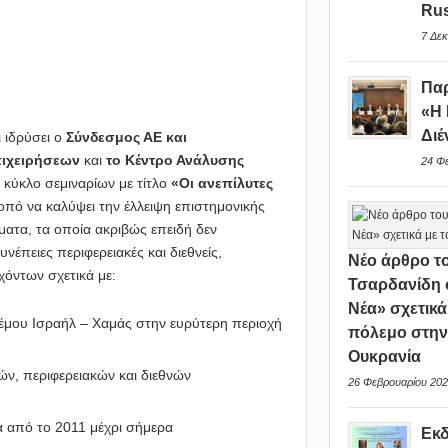
Rus
7 Δεκ
Παρ
«Η 
Διέ
ι ιδρύσει ο
Σύνδεσμος ΑΕ και
πιχειρήσεων
και
το Κέντρο Ανάλυσης
24 Φ
κύκλο σεμιναρίων με τίτλο
«Οι ανεπίλυτες
οπό να καλύψει την έλλειψη επιστημονικής
ατα, τα οποία ακριβώς επειδή δεν
έπειες περιφερειακές και διεθνείς,
Νέο άρθρο το
όντων σχετικά με:
Τσαρδανίδη 
Νέα» σχετικά
λέμου Ισραήλ – Χαμάς στην ευρύτερη περιοχή
πόλεμο στη
Ουκρανία
ών, περιφερειακών και διεθνών
26 Φεβρουαρίου 202
α από το 2011 μέχρι σήμερα
Εκ