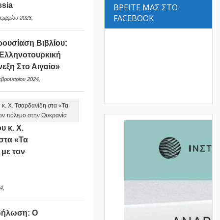
sia
ΒΡΕΙΤΕ ΜΑΣ ΣΤΟ
FACEBOOK
εμβρίου 2023,
ουσίαση Βιβλίου:
Ελληνοτουρκική
νεξη Στο Αιγαίο»
εβρουαρίου 2024,
υ κ. Χ.
στα «Τα
 με τον
ν
4,
δήλωση: Ο