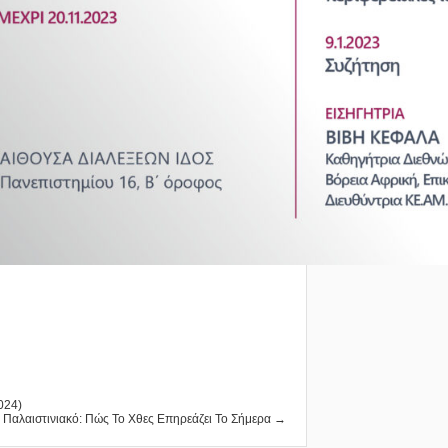
024)
ο Παλαιστινιακό: Πώς Το Χθες Επηρεάζει Το Σήμερα →