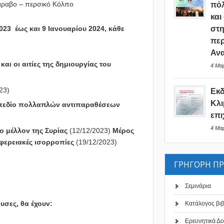
ν αραβο – περσικό Κόλπο
πόλ
και
23 έως και 9 Ιανουαρίου 2024, κάθε
στη
περ
Ανα
αι οι αιτίες της δημιουργίας του
4 Μαρ
23)
Εκ
Κλι
ς πεδίο πολλαπλών αντιπαραθέσεων
επι
4 Μαρ
το μέλλον της Συρίας
(12/12/2023)
Μέρος
ριφερειακές ισορροπίες
(19/12/2023)
ΓΡΗΓΟΡΗ Π
Σεμινάρια
υσες, θα έχουν:
Κατάλογος βι
Ερευνητικά Δο