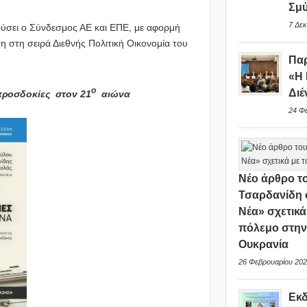
Σμ
7 Δεκ
ρύσει ο Σύνδεσμος ΑΕ και ΕΠΕ, με αφορμή
 στη σειρά Διεθνής Πολιτική Οικονομία του
Παρ
«Η 
ο
Διέ
προσδοκίες στον 21
αιώνα
24 Φ
Νέο άρθρο το
Τσαρδανίδη 
Νέα» σχετικά
πόλεμο στη
Ουκρανία
26 Φεβρουαρίου 202
Εκ