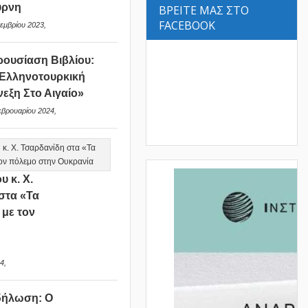
ύρνη
ΒΡΕΙΤΕ ΜΑΣ ΣΤΟ
FACEBOOK
εμβρίου 2023,
ουσίαση Βιβλίου:
Ελληνοτουρκική
νεξη Στο Αιγαίο»
εβρουαρίου 2024,
υ κ. Χ.
στα «Τα
 με τον
ν
4,
δήλωση: Ο