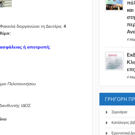
πόλ
και
στη
περ
ακιολά διοργανώνει τη Δευτέρα,
4
Ανα
θέμα:
4 Μαρ
 ασφάλειας ή αποτροπή;
Εκ
Κλι
επι
4 Μαρ
ήμιο Πελοποννήσου
ΓΡΗΓΟΡΗ Π
 Διευθυντής ΙΔΟΣ
Σεμινάρια
Sno
Κατάλογος βι
Ερευνητικά Δο