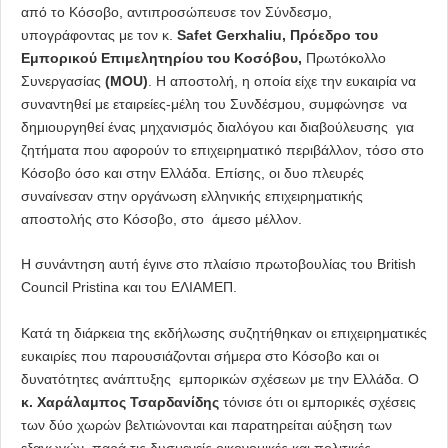
από το Κόσοβο, αντιπροσώπευσε τον Σύνδεσμο,
υπογράφοντας με τον κ.
Safet Gerxhaliu,
Πρόεδρο του
Εμπορικού Επιμελητηρίου του Κοσόβου,
Πρωτόκολλο
Συνεργασίας
(MOU)
. Η αποστολή, η οποία είχε την ευκαιρία να
συναντηθεί με εταιρείες-μέλη του Συνδέσμου, συμφώνησε να
δημιουργηθεί ένας μηχανισμός διαλόγου και διαβούλευσης για
ζητήματα που αφορούν το επιχειρηματικό περιβάλλον, τόσο στο
Κόσοβο όσο και στην Ελλάδα. Επίσης, οι δυο πλευρές
συναίνεσαν στην οργάνωση ελληνικής επιχειρηματικής
αποστολής στο Κόσοβο, στο άμεσο μέλλον.
Η συνάντηση αυτή έγινε στο πλαίσιο πρωτοβουλίας του British
Council Pristina και του ΕΛΙΑΜΕΠ.
Κατά τη διάρκεια της εκδήλωσης συζητήθηκαν οι επιχειρηματικές
ευκαιρίες που παρουσιάζονται σήμερα στο Κόσοβο και οι
δυνατότητες ανάπτυξης εμπορικών σχέσεων με την Ελλάδα. Ο
κ. Χαράλαμπος Τσαρδανίδης
τόνισε ότι οι εμπορικές σχέσεις
των δύο χωρών βελτιώνονται και παρατηρείται αύξηση των
εξαγωγών, παρά τις δυσμενείς οικονομικές και πολιτικές