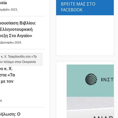
sia
ΒΡΕΙΤΕ ΜΑΣ ΣΤΟ
FACEBOOK
εμβρίου 2023,
ουσίαση Βιβλίου:
Ελληνοτουρκική
νεξη Στο Αιγαίο»
εβρουαρίου 2024,
υ κ. Χ.
στα «Τα
 με τον
ν
4,
δήλωση: Ο