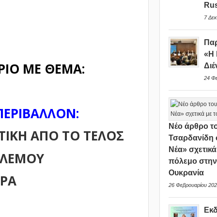
Rus
7 Δεκ
Παρ
«Η 
ΡΙΟ ΜΕ ΘΕΜΑ:
Διέ
24 Φ
ΠΕΡΙΒΑΛΛΟΝ:
Νέο άρθρο το
ΤΙΚΗ ΑΠO ΤΟ ΤΕΛΟΣ
Τσαρδανίδη 
Νέα» σχετικά
ΟΛΕΜΟΥ
πόλεμο στη
Ουκρανία
ΕΡΑ
26 Φεβρουαρίου 202
Εκ