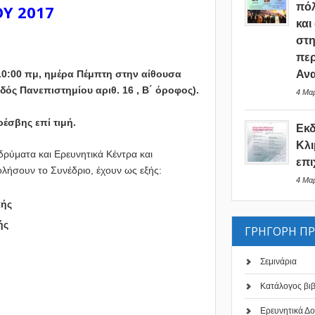
πόλ
ΟΥ 2017
και
στη
περ
Ανα
 10:00 πμ, ημέρα Πέμπτη στην αίθουσα
δός Πανεπιστημίου αριθ. 16 , Β΄ όροφος).
4 Μαρ
έσβης επί τιμή.
Εκ
Κλι
Ιδρύματα και Ερευνητικά Κέντρα και
επι
ολήσουν το Συνέδριο, έχουν ως εξής:
4 Μαρ
κής
ής
ΓΡΗΓΟΡΗ Π
Σεμινάρια
ο
Κατάλογος βι
Ερευνητικά Δο