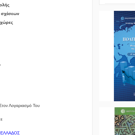
τολής
ν σχέσεων
ς χώρες
ώ
Στον Λογαριασμό Του
πε
 ΕΛΛΑΔΟΣ