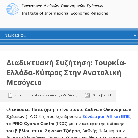
Διαδικτυακή Συζήτηση: Τουρκία-
Ελλάδα-Κύπρος Στην Ανατολική
Μεσόγειο
announcements
,
ανακοινώσεις
,
εκδηλώσεις
08 φεβ 2021
Οι
εκδόσεις Παπαζήση
, το
Ινστιτούτο Διεθνών Οικονομικών
Σχέσεων
(Ι.Δ.Ο.Σ.), που έχει ιδρύσει ο
Σύνδεσμος ΑΕ και ΕΠΕ
,
το PRIO Cyprus Centre
(PCC) με την ευκαιρία της
έκδοσης
του βιβλίου του κ. Ζήνωνα Τζιάρρα,
Διεθνής Πολιτική στην
Ανατολική Μεσόγειο, Τουρκία, Κύπρος και Δίκτυα Συνεργασίας