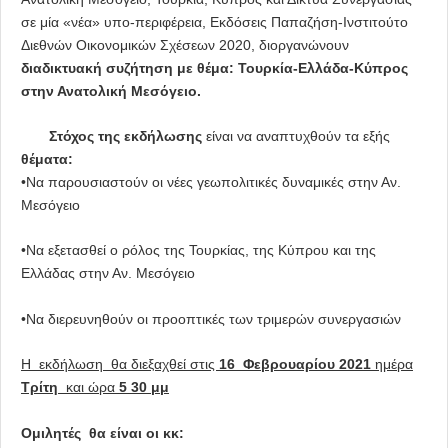
σε μία «νέα» υπο-περιφέρεια, Εκδόσεις Παπαζήση-Ινστιτούτο
Διεθνών Οικονομικών Σχέσεων 2020, διοργανώνουν
διαδικτυακή συζήτηση με θέμα: Τουρκία-Ελλάδα-Κύπρος
στην Ανατολική Μεσόγειο.
Στόχος της εκδήλωσης
είναι να αναπτυχθούν τα εξής
θέματα:
•Να παρουσιαστούν οι νέες γεωπολιτικές δυναμικές στην Αν.
Μεσόγειο
•Να εξετασθεί ο ρόλος της Τουρκίας, της Κύπρου και της
Ελλάδας στην Αν. Μεσόγειο
•Να διερευνηθούν οι προοπτικές των τριμερών συνεργασιών
Η εκδήλωση θα διεξαχθεί στις
16 Φεβρουαρίου 2021
ημέρα
Τρίτη
και ώρα
5 30 μμ
Ομιλητές θα είναι οι κκ: