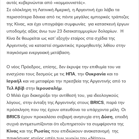
αυτές κυβερνώνται από «κομμουνιστές».
Σε ολόκληρη τη Λατινική Αμερική, η Αργεντινή έχει λάβει τα
περισσότερα δάνεια από τις πέντε μεγάλες εμπορικές τράπεζες
της Κίνας, και έχει υπογράψει συμφωνίες για κατασκευή έργων
υποδομής αξίας άνω των 23 δισεκατομμυρίων δολαρίων. Η
Κίνα δε θεωρείται ως κατ’ εξοχήν εταίρος στα σχέδια της
Αργεντινής να καταστεί σημαντικός προμηθευτής λιθίου στην
παγκόσμια ενεργειακή μετάβαση.
Ο νέος Πρόεδρος, επίσης, δεν έκρυψε την επιθυμία του να
ενισχύσει τους δεσμούς με τις
ΗΠΑ
, την
Ουκρανία
και το
Ισραήλ
και να μεταφέρει την πρεσβεία της Αργεντινής από το
Τελ Αβίβ
στην
Ιερουσαλήμ
.
Ο Μιλέι έχει διακηρύξει την αντίθεσή του, για ιδεολογικούς
λόγους, στην ένταξη της Αργεντινής στους
BRICS
, παρά την
πρόσκληση που της έχουν απευθύνει τα υπάρχοντα μέλη. Οι
BRICS
έχουν προκαλέσει σοβαρή ανησυχία στη
Δύση
, επειδή
συχνά αντιμετωπίζονται ότι εξυπηρετούν τα συμφέροντα της
Κίνας
και της
Ρωσίας
που επιδιώκουν ανακατανομή της
παγκόσμιας ισχύος υπέρ των χωρών του «Νότου».