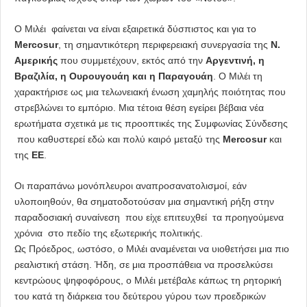
Ο Μιλέι φαίνεται να είναι εξαιρετικά δύσπιστος και για το
Mercosur
, τη σημαντικότερη περιφερειακή συνεργασία της
Ν.
Αμερικής
που συμμετέχουν, εκτός από την
Αργεντινή, η
Βραζιλία, η Ουρουγουάη και η Παραγουάη
. Ο Μιλέι τη
χαρακτήρισε ως μια τελωνειακή ένωση χαμηλής ποιότητας που
στρεβλώνει το εμπόριο. Μια τέτοια θέση εγείρει βέβαια νέα
ερωτήματα σχετικά με τις προοπτικές της Συμφωνίας Σύνδεσης
που καθυστερεί εδώ και πολύ καιρό μεταξύ της
Mercosur
και
της
ΕΕ
.
Οι παραπάνω μονόπλευροι αναπροσανατολισμοί, εάν
υλοποιηθούν, θα σηματοδοτούσαν μια σημαντική ρήξη στην
παραδοσιακή συναίνεση που είχε επιτευχθεί τα προηγούμενα
χρόνια στο πεδίο της εξωτερικής πολιτικής.
Ως Πρόεδρος, ωστόσο, ο Μιλέι αναμένεται να υιοθετήσει μια πιο
ρεαλιστική στάση. Ήδη, σε μια προσπάθεια να προσελκύσει
κεντρώους ψηφοφόρους, ο Μιλέι μετέβαλε κάπως τη ρητορική
του κατά τη διάρκεια του δεύτερου γύρου των προεδρικών