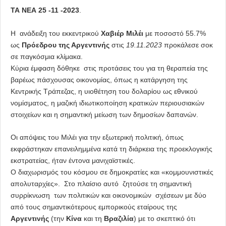
ΤΑ ΝΕΑ 25 -11 -2023
.
Η ανάδειξη του εκκεντρικού
Χαβιέρ Μιλέι
με ποσοστό 55.7%
ως
Πρόεδρου της Αργεντινής
στις
19.11.2023
προκάλεσε σοκ
σε παγκόσμια κλίμακα.
Κύρια έμφαση δόθηκε στις προτάσεις του για τη θεραπεία της
βαρέως πάσχουσας οικονομίας, όπως η κατάργηση της
Κεντρικής Τράπεζας, η υιοθέτηση του δολαρίου ως εθνικού
νομίσματος, η μαζική ιδιωτικοποίηση κρατικών περιουσιακών
στοιχείων και η σημαντική μείωση των δημοσίων δαπανών.
Οι απόψεις του Μιλέι για την εξωτερική πολιτική, όπως
εκφράστηκαν επανειλημμένα κατά τη διάρκεια της προεκλογικής
εκστρατείας, ήταν έντονα μανιχαϊστικές.
O διαχωρισμός του κόσμου σε δημοκρατίες και «κομμουνιστικές
απολυταρχίες». Στο πλαίσιο αυτό ζητούσε τη σημαντική
συρρίκνωση των πολιτικών και οικονομικών σχέσεων με δύο
από τους σημαντικότερους εμπορικούς εταίρους της
Αργεντινής
(την
Κίνα
και τη
Βραζιλία
) με το σκεπτικό ότι