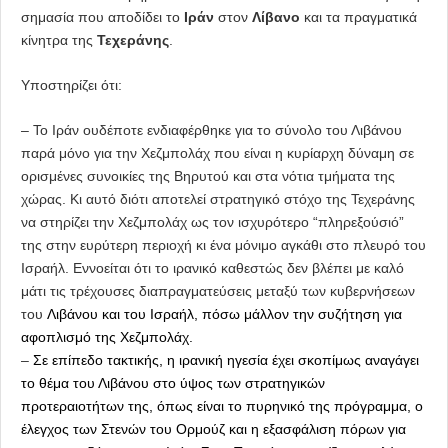
σημασία που αποδίδει το
Ιράν
στον
Λίβανο
και τα πραγματικά
κίνητρα της
Τεχεράνης
.
Υποστηρίζει ότι:
– Το Ιράν ουδέποτε ενδιαφέρθηκε για το σύνολο του Λιβάνου
παρά μόνο για την Χεζμπολάχ που είναι η κυρίαρχη δύναμη σε
ορισμένες συνοικίες της Βηρυτού και στα νότια τμήματα της
χώρας. Κι αυτό διότι αποτελεί στρατηγικό στόχο της Τεχεράνης
να στηρίζει την Χεζμπολάχ ως τον ισχυρότερο “πληρεξούσιό”
της στην ευρύτερη περιοχή κι ένα μόνιμο αγκάθι στο πλευρό του
Ισραήλ.
Εννοείται ότι το ιρανικό καθεστώς δεν βλέπει με καλό
μάτι τις τρέχουσες διαπραγματεύσεις μεταξύ των κυβερνήσεων
του
Λιβάνου και του Ισραήλ, πόσω μάλλον την συζήτηση για
αφοπλισμό της Χεζμπολάχ.
–
Σε επίπεδο τακτικής, η ιρανική ηγεσία έχει σκοπίμως αναγάγει
το θέμα του Λιβάνου στο ύψος των στρατηγικών
προτεραιοτήτων της, όπως είναι το πυρηνικό της πρόγραμμα, ο
έλεγχος των Στενών του Ορμούζ και η εξασφάλιση πόρων για