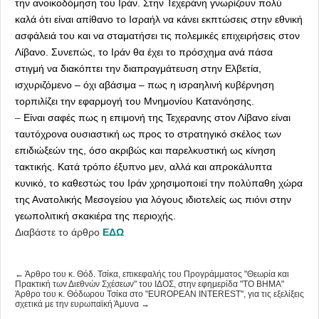
την ανοικοδόμηση του Ιράν. Στην Τεχεράνη γνωρίζουν πολύ
καλά ότι είναι απίθανο το Ισραήλ να κάνει εκπτώσεις στην εθνική
ασφάλειά του και να σταματήσει τις πολεμικές επιχειρήσεις στον
Λίβανο. Συνεπώς, το Ιράν θα έχει το πρόσχημα ανά πάσα
στιγμή να διακόπτει την διαπραγμάτευση στην Ελβετία,
ισχυριζόμενο – όχι αβάσιμα – πως η ισραηλινή κυβέρνηση
τορπιλίζει την εφαρμογή του Μνημονίου Κατανόησης.
–
Είναι σαφές πως η επιμονή της Τεχερανης στον Λίβανο είναι
ταυτόχρονα ουσιαστική ως προς το στρατηγικό σκέλος των
επιδιώξεών της, όσο ακριβώς και παρελκυστική ως κίνηση
τακτικής. Κατά τρόπο έξυπνο μεν, αλλά και απροκάλυπτα
κυνικό, το καθεστώς του Ιράν χρησιμοποιεί την πολύπαθη χώρα
της Ανατολικής Μεσογείου για λόγους ιδιοτελείς ως πιόνι στην
γεωπολιτική σκακιέρα της περιοχής.
Διαβάστε το άρθρο
ΕΔΩ
← Άρθρο του κ. Θόδ. Τσίκα, επικεφαλής του Προγράμματος "Θεωρία και
Πρακτική των Διεθνών Σχέσεων" του ΙΔΟΣ, στην εφημερίδα "ΤΟ ΒΗΜΑ"
Άρθρο του κ. Θόδωρου Τσίκα στο "EUROPEAN INTEREST", για τις εξελίξεις
σχετικά με την ευρωπαϊκή Άμυνα →