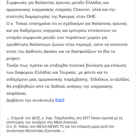
Συμφωνίες για θαλάσσιες έρευνες μεταξύ Ελλάδας και
αμερικανικής ενεργειακής εταιρείας Chevron, αλλά και την
επιστολή διαμαρτυρίας της Άγκυρας στον ΟΗΕ.
Ο κ. Τσίκας επισημαίνει ότι οι σχεδιασμοί για θαλάσσιες έρευνες
και για διαδρόμους ενέργειας και εμπορίου επιτάσσουν να
υπάρξει συμφωνία μεταξύ των παράκτιων χωρών για
οριοθέτηση θαλάσσιων ζωνών στην περιοχή, ώστε να κινούνται
εντός του Διεθνούς Δικαίου και να διασφαλίζουν τα ίδια τα
project.
Τονίζει πως πρέπει να επιδειχθεί πολιτική βούληση για επίλυση
των διαφορών Ελλάδας και Τουρκίας, με φόντο και το
ενδεχόμενο μιας αμερικανικής παρέμβασης. Ειδάλλως οι εξελίξεις
θα επιβληθούν από τις διεθνείς ανάγκες της ενεργειακής
ασφάλειας.
Διαβάστε την συνέντευξη
ΕΔΩ
← Ο Διευθ. του ΙΔΟΣ, κ. Χαρ. Τσαρδανίδης στο ERT News σχετικά με τις
επιπτώσεις του πολέμου στη Μέση Ανατολή.
Ο κ. Θ. Τσίκας στο MEGA NEWS TV για την επόμενη μέρα μετά την
συνάντηση Μητσοτάκη-Ερντογάν →