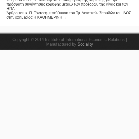
← Άρθρο του κ. Π. Τόντσεφ στην Καθημερινή της Κυριακής για την
πρόσφατη συνάντησης κορυφής μεταξύ των προέδρων της Κίνας και των
ΗΠΑ
Άρθρο του κ. Π. Τόντσεφ, υπεύθυνου του Τμ. Ασιατικών Σπουδών του ΙΔΟΣ
στην εφημερίδα Η ΚΑΘΗΜΕΡΙΝΗ →
Copyright © 2014 Institute of International Economic Relations |
Manufactured by
Sociality