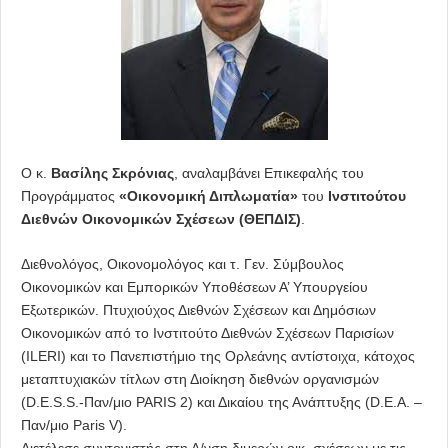
Ο κ.
Βασίλης Σκρόνιας
, αναλαμβάνει Επικεφαλής του
Προγράμματος
«Οικονομική Διπλωματία»
του
Ινστιτούτου
Διεθνών Οικονομικών Σχέσεων (ΘΕΠΔΙΣ)
.
Διεθνολόγος, Οικονομολόγος και τ. Γεν. Σύμβουλος
Οικονομικών και Εμπορικών Υποθέσεων Α’ Υπουργείου
Εξωτερικών. Πτυχιούχος Διεθνών Σχέσεων και Δημόσιων
Οικονομικών από το Ινστιτούτο Διεθνών Σχέσεων Παρισίων
(
ILERI
) και το Πανεπιστήμιο της Ορλεάνης αντίστοιχα, κάτοχος
μεταπτυχιακών τίτλων στη Διοίκηση διεθνών οργανισμών
(
D
.
E
.
S
.
S
.-Παν/μιο
PARIS
2) και Δικαίου της Ανάπτυξης (
D
.
E
.
A
. –
Παν/μιο
Paris
V
).