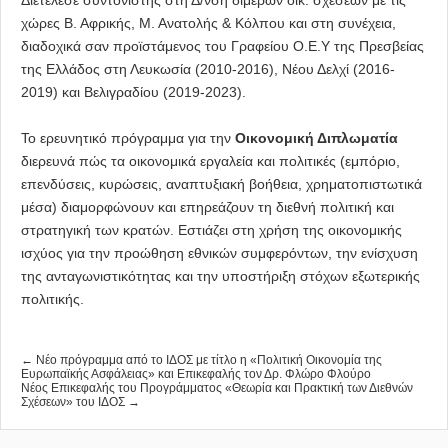
Διετέλεσε συντονιστής στη Δ/νση διμερών οικ. σχέσεων με τις
χώρες Β. Αφρικής, Μ. Ανατολής & Κόλπου και στη συνέχεια,
διαδοχικά σαν προϊστάμενος του Γραφείου Ο.Ε.Υ της Πρεσβείας
της Ελλάδος στη Λευκωσία (2010-2016), Νέου Δελχί (2016-
2019) και Βελιγραδίου (2019-2023).
Το ερευνητικό πρόγραμμα για την
Οικονομική Διπλωματία
διερευνά πώς τα οικονομικά εργαλεία και πολιτικές (εμπόριο,
επενδύσεις, κυρώσεις, αναπτυξιακή βοήθεια, χρηματοπιστωτικά
μέσα) διαμορφώνουν και επηρεάζουν τη διεθνή πολιτική και
στρατηγική των κρατών. Εστιάζει στη χρήση της οικονομικής
ισχύος για την προώθηση εθνικών συμφερόντων, την ενίσχυση
της ανταγωνιστικότητας και την υποστήριξη στόχων εξωτερικής
πολιτικής.
← Νέο πρόγραμμα από το ΙΔΟΣ με τίτλο η «Πολιτική Οικονομία της
Ευρωπαϊκής Ασφάλειας» και Eπικεφαλής τον Δρ. Φλώρο Φλούρο
Νέος Επικεφαλής του Προγράμματος «Θεωρία και Πρακτική των Διεθνών
Σχέσεων» του ΙΔΟΣ →