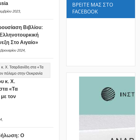
sia
ΒΡΕΙΤΕ ΜΑΣ ΣΤΟ
FACEBOOK
εμβρίου 2023,
ουσίαση Βιβλίου:
Ελληνοτουρκική
νεξη Στο Αιγαίο»
εβρουαρίου 2024,
υ κ. Χ.
στα «Τα
 με τον
ν
4,
δήλωση: Ο