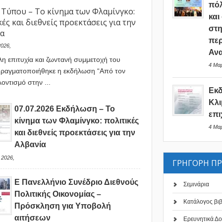
πόλ
 Τύπου – Το κίνημα των Φλαμίνγκο:
και
κές και διεθνείς προεκτάσεις για την
στη
ία
περ
2026,
Ανα
λη επιτυχία και ζωντανή συμμετοχή του
4 Μαρ
πραγματοποιήθηκε η εκδήλωση “Από τον
οντισμό στην ...
Εκ
Κλι
07.07.2026 Εκδήλωση – Το
επι
κίνημα των Φλαμίνγκο: πολιτικές
4 Μαρ
και διεθνείς προεκτάσεις για την
Αλβανία
 2026,
ΓΡΗΓΟΡΗ Π
Ε Πανελλήνιο Συνέδριο Διεθνούς
Σεμινάρια
Πολιτικής Οικονομίας –
Κατάλογος βι
Πρόσκληση για Υποβολή
αιτήσεων
Ερευνητικά Δο