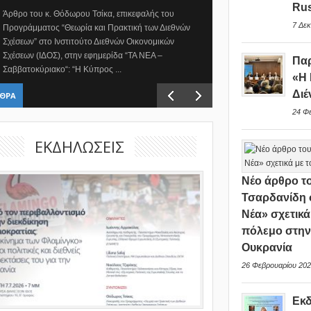
Rus
Άρθρο του κ. Θόδωρου Τσίκα, επικεφαλής του
7 Δεκ
Προγράμματος “Θεωρία και Πρακτική των Διεθνών
Σχέσεων” στο Ινστιτούτο Διεθνών Οικονομικών
Σχέσεων (ΙΔΟΣ), στην εφημερίδα “ΤΑ ΝΕΑ –
Παρ
Σαββατοκύριακο“: “Η Κύπρος ...
«Η 
Διέ
ΘΡΑ
24 Φ
ΕΚΔΗΛΩΣΕΙΣ
Νέο άρθρο το
Τσαρδανίδη 
Νέα» σχετικά
πόλεμο στη
Ουκρανία
26 Φεβρουαρίου 202
Εκ