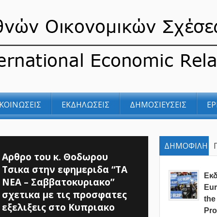
ΚΟΙΝΩΣΕΙΣ
ΕΚΔΗΛΩΣΕΙΣ
ΔΗΜΟΣΙΕΥΣΕΙΣ
ΕΡ
ΔΗΜΟΦΙΛΗ
Αρθρο του κ. Θοδωρου
Τσικα στην εφημεριδα “ΤΑ
Eκ
ΝΕΑ – Σαββατοκυριακο”
Eur
σχετικα με τις προσφατες
the
εξελιξεις στο Κυπριακο
Pro